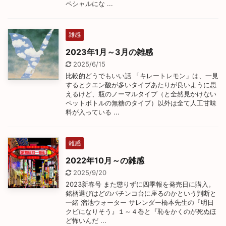
ペシャルにな ...
雑感
2023年1月～3月の雑感
2025/6/15
比較的どうでもいい話 「キレートレモン」は、一見
するとクエン酸が多いタイプあたりが良いように思
えるけど、瓶のノーマルタイプ（と全然見かけない
ペットボトルの無糖のタイプ）以外は全て人工甘味
料が入っている ...
雑感
2022年10月～の雑感
2025/9/20
2023新春号 また懲りずに四季報を発売日に購入。
銘柄選びはどのパチンコ台に座るのかという判断と
一緒 溜池ウォーター サレンダー橋本先生の『明日
クビになりそう』１～４巻と『恥をかくのが死ぬほ
ど怖いんだ ...