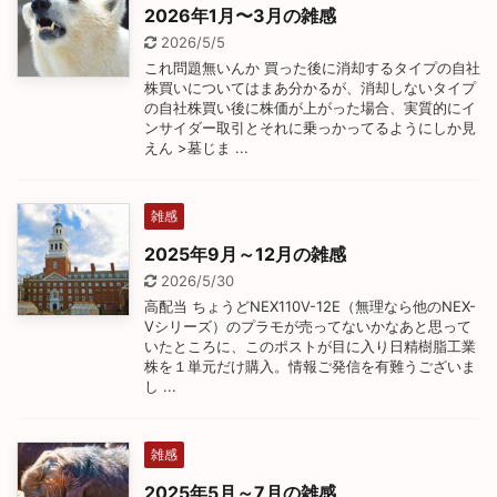
2026年1月〜3月の雑感
2026/5/5
これ問題無いんか 買った後に消却するタイプの自社
株買いについてはまあ分かるが、消却しないタイプ
の自社株買い後に株価が上がった場合、実質的にイ
ンサイダー取引とそれに乗っかってるようにしか見
えん >墓じま ...
雑感
2025年9月～12月の雑感
2026/5/30
高配当 ちょうどNEX110V-12E（無理なら他のNEX-
Vシリーズ）のプラモが売ってないかなあと思って
いたところに、このポストが目に入り日精樹脂工業
株を１単元だけ購入。情報ご発信を有難うございま
し ...
雑感
2025年5月～7月の雑感