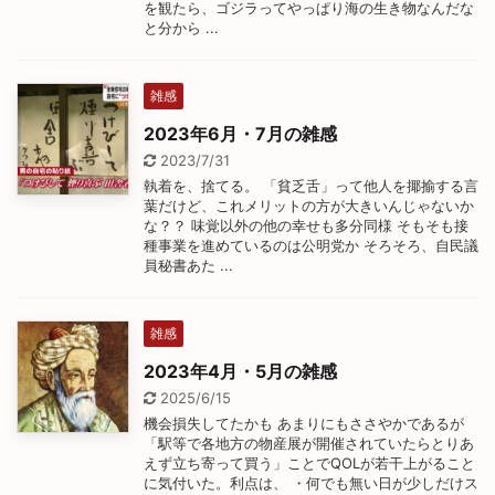
を観たら、ゴジラってやっぱり海の生き物なんだな
と分から ...
雑感
2023年6月・7月の雑感
2023/7/31
執着を、捨てる。 「貧乏舌」って他人を揶揄する言
葉だけど、これメリットの方が大きいんじゃないか
な？？ 味覚以外の他の幸せも多分同様 そもそも接
種事業を進めているのは公明党か そろそろ、自民議
員秘書あた ...
雑感
2023年4月・5月の雑感
2025/6/15
機会損失してたかも あまりにもささやかであるが
「駅等で各地方の物産展が開催されていたらとりあ
えず立ち寄って買う」ことでQOLが若干上がること
に気付いた。利点は、 ・何でも無い日が少しだけス