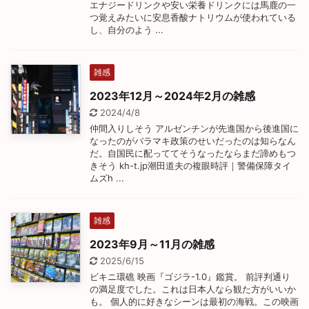
エナジードリンクや安い栄養ドリンクには馬鹿の一
つ覚えみたいに安息香酸ナトリウムが使われている
し、自分のよう ...
雑感
2023年12月～2024年2月の雑感
2024/4/8
仲間入りしそう アルゼンチンが先進国から後進国に
なったのがバラマキ政策のせいだったのは知らなん
だ。自国民に配っててそうなったならまだ諦めもつ
きそう kh-t.jp潮田道夫の複眼時評｜警備保障タイ
ムズh ...
雑感
2023年9月～11月の雑感
2025/6/15
ビキニ環礁 映画『ゴジラ-1.0』鑑賞。 前評判通り
の満足度でした。これは日本人なら観た方がいいか
も。 個人的に好きなシーンは最初の海戦。この映画