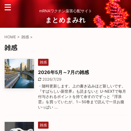
mRNAワクチン薬害心配サイト
まとめまみれ
HOME
>
雑感
>
雑感
雑感
2026年5月～7月の雑感
2026/7/29
・随時更新します。上の書き込みほど新しいです。
『すばらしい新世界』も読まないと U-NEXTで毎月
付与されるポイントを持て余すのでずっと『浮浪
雲』を買っていたが、1～50巻まで読んで一旦お腹
いっぱい ...
雑感