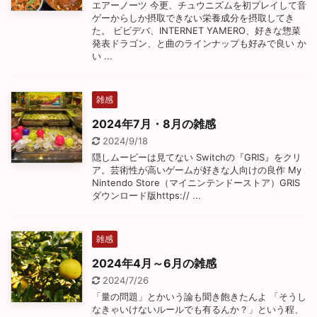
エアーノーツ 今更、チュウニズムを初プレイして音
ゲーからしか摂取できない栄養成分を摂取してき
た。 ビビデバ、INTERNET YAMERO、好きな惣菜
発表ドラゴン、と曲のラインナップも好みで良い か
い ...
雑感
2024年7月・8月の雑感
2024/9/18
隠しムービーは見てない Switchの『GRIS』をクリ
ア。芸術性が高いゲームが好きな人向けの良作 My
Nintendo Store（マイニンテンドーストア）GRIS
ダウンロード版https:// ...
雑感
2024年4月～6月の雑感
2024/7/26
「量の問題」とかいう論も聞き飽きたんよ 「そうし
なきゃいけないルールでも有るんか？」という程、