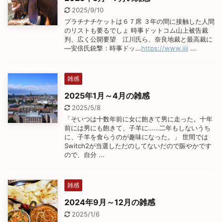
2025/9/10
プラチナチケットは６７席 ３年の間に接触した人間
のリストも要るでしょ 時事ドットコム山上被告裁
判、広く公開要望 江川氏ら、奈良地裁と最高裁に
―安倍氏銃撃：時事ドッ...
https://www.jiji
...
雑感
2025年1月～4月の雑感
2025/5/8
「そいつは十数年前に女に飽きて男に走った。十年
前には男にも飽きて、子羊に……二年もしないうち
に、子羊を食らうのが趣味になった。」 世間では
Switch2が当選しただのしてないだので賑やかです
ので、自分 ...
雑感
2024年9月～12月の雑感
2025/1/6