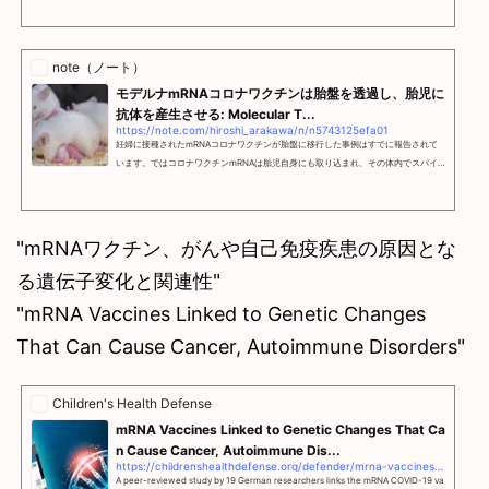
note（ノート）
モデルナmRNAコロナワクチンは胎盤を透過し、胎児に
抗体を産生させる: Molecular T...
https://note.com/hiroshi_arakawa/n/n5743125efa01
妊婦に接種されたmRNAコロナワクチンが胎盤に移行した事例はすでに報告されて
います。ではコロナワクチンmRNAは胎児自身にも取り込まれ、その体内でスパイ
クタンパクを産生し得るのでしょうか？また胎児の体内でスパイクタンパクが発現
した場合、胎児の免疫系はそれを抗原と認識して反応するのでしょうか？ ある胎児
の血液や胎盤からワクチンmRNAまたはその産物が検出されなかったとしても、そ
れがワクチンを接種した母親から胎児にワクチンmRNAが移行していない証明にな
"mRNAワクチン、がんや自己免疫疾患の原因とな
るというわけではありません。mRNA-LNPはワクチン接種後最初の2...
る遺伝子変化と関連性"
"mRNA Vaccines Linked to Genetic Changes
That Can Cause Cancer, Autoimmune Disorders"
Children's Health Defense
mRNA Vaccines Linked to Genetic Changes That Ca
n Cause Cancer, Autoimmune Dis...
https://childrenshealthdefense.org/defender/mrna-vaccines-linked-genetic-changes-cancer-autoimmune-disorders/
A peer-reviewed study by 19 German researchers links the mRNA COVID-19 va