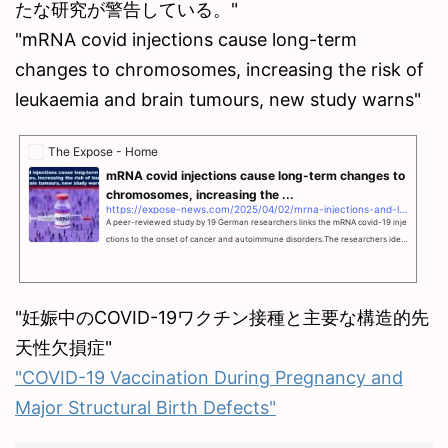
たな研究が警告している。"
"mRNA covid injections cause long-term
changes to chromosomes, increasing the risk of
leukaemia and brain tumours, new study warns"
The Expose - Home
mRNA covid injections cause long-term changes to
chromosomes, increasing the ...
https://expose-news.com/2025/04/02/mrna-injections-and-long-term-changes/
A peer-reviewed study by 19 German researchers links the mRNA covid-19 inje
ctions to the onset of cancer and autoimmune disorders.The researchers iden
tified
"妊娠中のCOVID-19ワクチン接種と主要な構造的先
天性欠損症"
"COVID-19 Vaccination During Pregnancy and
Major Structural Birth Defects"