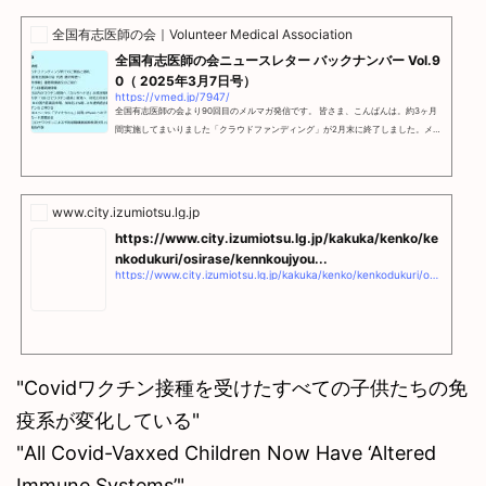
全国有志医師の会｜Volunteer Medical Association
全国有志医師の会ニュースレター バックナンバー Vol.9
0（ 2025年3月7日号）
https://vmed.jp/7947/
全国有志医師の会より90回目のメルマガ発信です。 皆さま、こんばんは。約3ヶ月
間実施してまいりました「クラウドファンディング」が2月末に終了しました。メル
マガ会
www.city.izumiotsu.lg.jp
https://www.city.izumiotsu.lg.jp/kakuka/kenko/ke
nkodukuri/osirase/kennkoujyou...
https://www.city.izumiotsu.lg.jp/kakuka/kenko/kenkodukuri/osirase/kennkoujyouhou/koronawakutinsessyu/7070.html
"Covidワクチン接種を受けたすべての子供たちの免
疫系が変化している"
"All Covid-Vaxxed Children Now Have ‘Altered
Immune Systems’"