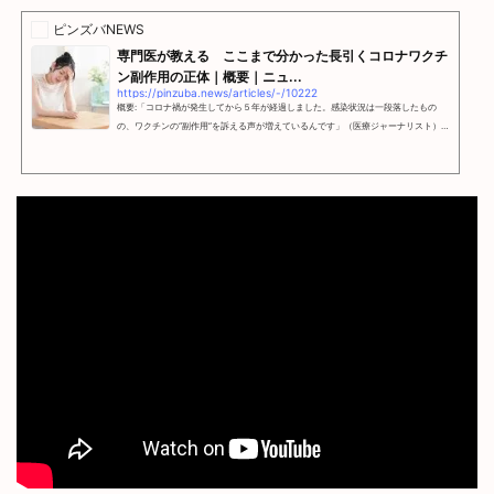
oo.co.jp コロナワクチン接種後に「血友病」を引き起こす事例…知られざる副反応
が新たに判明 | メディカルドックアメリカのジョージ・ワシントン大学の研究員ら
ピンズバNEWS
は、新型コロナウイルスワクチン接種後に「後天性血友病A...
専門医が教える ここまで分かった長引くコロナワクチ
ン副作用の正体｜概要｜ニュ...
https://pinzuba.news/articles/-/10222
概要:「コロナ禍が発生してから５年が経過しました。感染状況は一段落したもの
の、ワクチンの“副作用”を訴える声が増えているんです」（医療ジャーナリスト）
新潟大学医学部名誉教授で、『コロナワクチン後の世界を生きる 薬害の現実と私
たちにできること』…