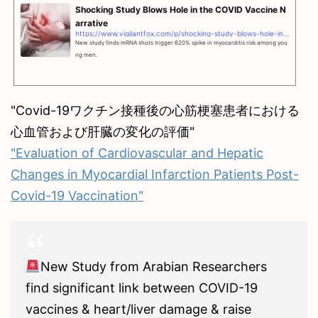
Shocking Study Blows Hole in the COVID Vaccine N
arrative
https://www.vigilantfox.com/p/shocking-study-blows-hole-in-the
New study finds mRNA shots trigger 620% spike in myocarditis risk among you
ng men.
"Covid-19ワクチン接種後の心筋梗塞患者における
心血管および肝臓の変化の評価"
"Evaluation of Cardiovascular and Hepatic
Changes in Myocardial Infarction Patients Post-
Covid-19 Vaccination"
New Study from Arabian Researchers
find significant link between COVID-19
vaccines & heart/liver damage & raise