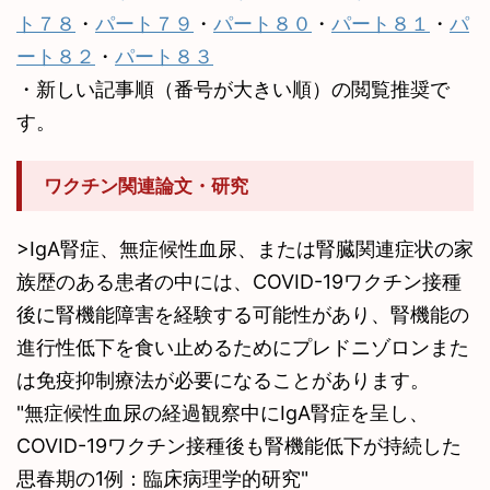
ト７８
・
パート７９
・
パート８０
・
パート８１
・
パ
ート８２
・
パート８３
・新しい記事順（番号が大きい順）の閲覧推奨で
す。
ワクチン関連論文・研究
>IgA腎症、無症候性血尿、または腎臓関連症状の家
族歴のある患者の中には、COVID-19ワクチン接種
後に腎機能障害を経験する可能性があり、腎機能の
進行性低下を食い止めるためにプレドニゾロンまた
は免疫抑制療法が必要になることがあります。
"無症候性血尿の経過観察中にIgA腎症を呈し、
COVID-19ワクチン接種後も腎機能低下が持続した
思春期の1例：臨床病理学的研究"