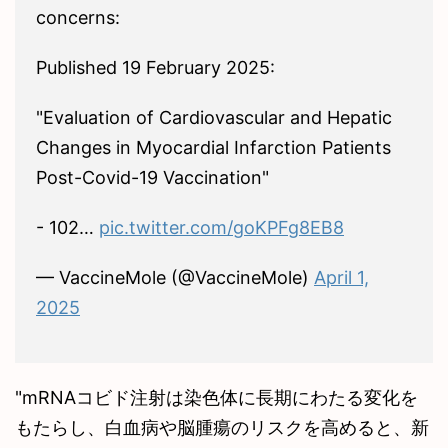
concerns:
Published 19 February 2025:
"Evaluation of Cardiovascular and Hepatic
Changes in Myocardial Infarction Patients
Post-Covid-19 Vaccination"
- 102…
pic.twitter.com/goKPFg8EB8
— VaccineMole (@VaccineMole)
April 1,
2025
"mRNAコビド注射は染色体に長期にわたる変化を
もたらし、白血病や脳腫瘍のリスクを高めると、新