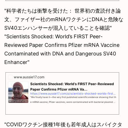
"科学者たちは衝撃を受けた： 世界初の査読付き論
文、ファイザー社のmRNAワクチンにDNAと危険な
SV40エンハンサーが混入していることを確認"
"Scientists Shocked: World’s FIRST Peer-
Reviewed Paper Confirms Pfizer mRNA Vaccine
Contaminated with DNA and Dangerous SV40
Enhancer"
www.aussie17.com
Scientists Shocked: World’s FIRST Peer-Reviewed
Paper Confirms Pfizer mRNA Va...
https://www.aussie17.com/p/scientists-shocked-worlds-first-peer
"We finally have it—the very first published scientific evidence showing that th
e mRNA vaccine, Pfizer vaccines, were contaminated with bacterial plasmid D
NA"
"COVIDワクチン接種1年後も若年成人はスパイクタ