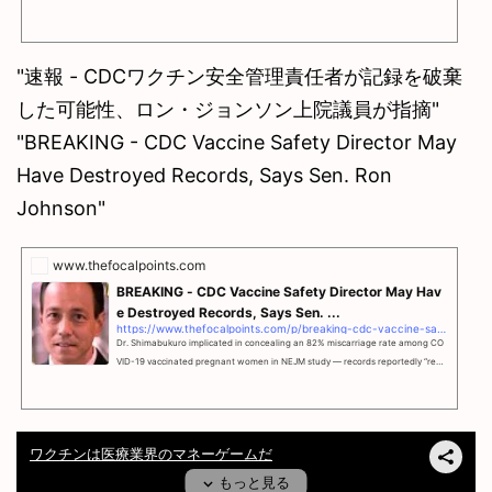
"速報 - CDCワクチン安全管理責任者が記録を破棄
した可能性、ロン・ジョンソン上院議員が指摘"
"BREAKING - CDC Vaccine Safety Director May
Have Destroyed Records, Says Sen. Ron
Johnson"
www.thefocalpoints.com
BREAKING - CDC Vaccine Safety Director May Hav
e Destroyed Records, Says Sen. ...
https://www.thefocalpoints.com/p/breaking-cdc-vaccine-safety-director
Dr. Shimabukuro implicated in concealing an 82% miscarriage rate among CO
VID-19 vaccinated pregnant women in NEJM study — records reportedly “rem
ain lost.”