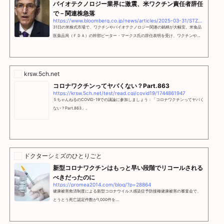
バイオテクノロジー業界に激震、米ワクチン責任者辞任
で－関連株急落
https://www.bloomberg.co.jp/news/articles/2025-03-31/STZPM3DWRGG000
31日の米株式市場で、ワクチンやバイオテクノロジー関連の銘柄が大幅安。米食品
医薬品局（ＦＤＡ）の幹部ピーター・マークス氏の辞任表明を受け、ワクチンや最
先端の遺伝子治療の今後を巡り強い不透明感が広がった。
krsw.5ch.net
コロナワクチンってヤバくない？Part.863
https://krsw.5ch.net/test/read.cgi/covid19/1744861947
５ちゃんねるのCOVID-19での議論に参加しましょう：「コロナワクチンってヤバく
ない？Part.863」。
ドクターシミズのひとりごと
新型コロナワクチンはもっと早い段階でリコールされる
べきだったのに
https://promea2014.com/blog/?p=28864
健康被害救済制度による新型コロナウイルス感染症予防接種健康被害の審査会で、
とうとう死亡認定件数が1,000件を…