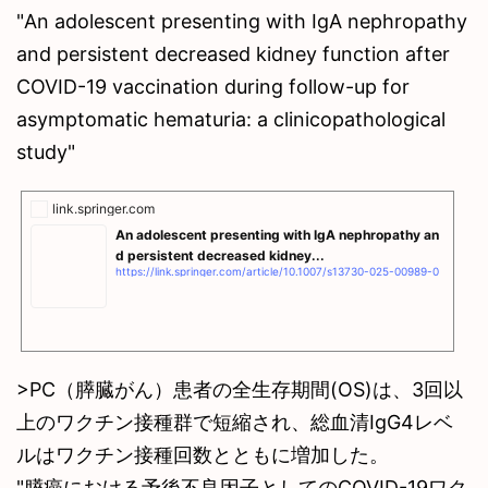
"An adolescent presenting with IgA nephropathy
and persistent decreased kidney function after
COVID-19 vaccination during follow-up for
asymptomatic hematuria: a clinicopathological
study"
link.springer.com
An adolescent presenting with IgA nephropathy an
d persistent decreased kidney...
https://link.springer.com/article/10.1007/s13730-025-00989-0
>PC（膵臓がん）患者の全生存期間(OS)は、3回以
上のワクチン接種群で短縮され、総血清IgG4レベ
ルはワクチン接種回数とともに増加した。
"膵癌における予後不良因子としてのCOVID-19ワク