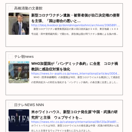
高橋清隆の文書館
新型コロナワクチン遺族・被害者側が自己決定権の侵害
を主張、「国は都合の悪いと...
http://blog.livedoor.jp/donnjinngannbohnn/archives/2065891.html
新型コロナワクチン被害集団訴訟の第２回口頭弁論が２４日、東京地裁（１０３
号法廷・田中寛明裁判長）で開かれ、原告側は国が同ワクチン接種による負の情報
を国民に広報しないまま推進したのは自己決定権の侵害だと改めて主張。国の答弁
書について、「都合の悪いところは
テレ朝news
WHO加盟国が「パンデミック条約」に合意 コロナ禍
教訓に感染症対策を強化
https://news.tv-asahi.co.jp/news_international/articles/000418795.html
WHO（世界保健機関）の加盟国は16日、新型コロナウイルスを教訓にして感染症
の世界的拡大への対応を強化する「パンデミック条約」の条文案に合意しました。
WHO テドロス事務局長「この合意は将来のパンデミックの脅威への国際的な対応
を改善するうえで重要な前進となる。この節目にともに到達したことで歴史を築
き、協力の力がいかに大きいかを示した」 3年以上の交渉を経て合意したパンデミ
ック条約の条文案では、ワクチンなどの開発のため病原体の情報を各国間で共有す
日テレNEWS NNN
ることやワクチンなどを製造する技術や知見を発展途上国に提...
米ホワイトハウス、新型コロナ発生源“中国・武漢の研
究所”と主張 ウェブサイトを...
https://news.ntv.co.jp/category/international/8b120a3fdd81465cbd4e02a46fe02bdd
ホワイトハウスは18日、新型コロナウイルスの発生源は中国・武漢の研究所から流
出したと主張するウェブサイトを新たに立ち上げました。