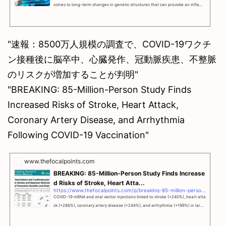
ccines to long-term changes in genetic structures that can provoke an inflam
matory response, and lead to the onset of cancer and autoimmune disorders.
"速報：8500万人規模の調査で、COVID-19ワクチ
ン接種後に脳卒中、心臓発作、冠動脈疾患、不整脈
のリスクが増加することが判明"
"BREAKING: 85-Million-Person Study Finds
Increased Risks of Stroke, Heart Attack,
Coronary Artery Disease, and Arrhythmia
Following COVID-19 Vaccination"
www.thefocalpoints.com
BREAKING: 85-Million-Person Study Finds Increase
d Risks of Stroke, Heart Atta...
https://www.thefocalpoints.com/p/breaking-85-million-person-study
COVID-19 mRNA and viral vector injections linked to stroke (+240%), heart atta
ck (+286%), coronary artery disease (+244%), and arrhythmia (+199%) in large
-scale analysis.