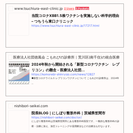
www.tsuchiura-east-clinic.jp
2 Users
5 Pockets
当院コロナXBB1.5株ワクチンを実施しない科学的理由
– つちうら東口クリニック
https://www.tsuchiura-east-clinic.jp/17217.html
医療法人社団徳風会 こもれびの診療所｜荒川区(南千住)の統合医療クリニ
2024年秋から開始される「新型コロナワクチン レプ
リコン」の懸念 - 医療法人社団...
https://komorebi-shinryojo.com/news/12827
●新型コロナウイルス レプリコンワクチンについて こもれびの診療所は、2024年
...
nishibori-seikei.com
院長BLOG｜にしぼり整形外科｜茨城県笠間市
https://nishibori-seikei.com/doctor/
にしぼり整形外科は茨城県笠間市にある整形外科医院です。一般的な整形外科の診
察・治療に加え、加圧トレーニングや湿潤療法などの治療法も行ないます。