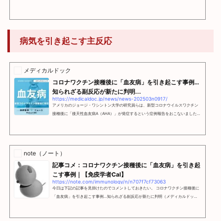
病気を引き起こす主反応
メディカルドック
コロナワクチン接種後に「血友病」を引き起こす事例…
知られざる副反応が新たに判明...
https://medicaldoc.jp/news/news-202503n0917/
アメリカのジョージ・ワシントン大学の研究員らは、新型コロナウイルスワクチン
接種後に「後天性血友病A（AHA）」が発症するという症例報告をおこないました。
研究は、医学雑誌「BMJ症例報告」に掲載されています。この内容につい
note（ノート）
記事コメ：コロナワクチン接種後に「血友病」を引き起
こす事例｜【免疫学者Cal】
https://note.com/immunology/n/n707f7cf73063
今日は下記の記事を見掛けたのでコメントしておきたい。 コロナワクチン接種後に
「血友病」を引き起こす事例…知られざる副反応が新たに判明（メディカルドッ
ク） - Yahoo!ニュースアメリカのジョージ・ワシントン大学の研究員らは、新型コ
ロナウイルスワクチン接種後に「後天性血友病A（AHA）」が発症するとnews.yah