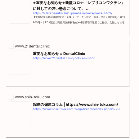
※重要なお知らせ※新型コロナ「レプリコンワクチン」
に対しての強い懸念について。 ...
https://clarabeautyclinic.jp/nahain/news/news-4409/
【安里駅徒歩10分/期間限定！全身パーフェクト脱毛（全身＋VIO＋顔)1回あたり19,
800円～】FDA認証の高品質医療脱毛を沖縄県那覇市最安でご提供。女性はもちろ
ん男性にもリーズナブルなご料金プランを用意。丁寧な施術で安心のピコスポット
打ち放題やハイフもリーズナブルなご料金をご用意。
www.21dental.clinic
重要なお知らせ :: DentalClinic
https://www.21dental.clinic/notice4visitor
www.shin-toku.com
院長の偏屈コラム | https://www.shin-toku.com/
https://www.shin-toku.com/blog/director/index.php?id=290