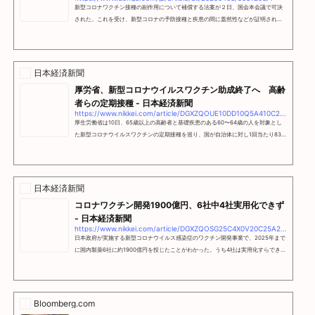
新型コロナワクチン接種の副作用について補償する法案が２日、国会本会議で可決
された。これを受け、新型コロナの予防接種と疾患の間に蓋然性などが証明されれ
ば、ワクチンの副反応と推定し、政府が被害補償と支援…
日本経済新聞
厚労省、新型コロナウイルスワクチン助成終了へ 高齢
者らの定期接種 - 日本経済新聞
https://www.nikkei.com/article/DGXZQOUE10DD10Q5A410C2000000/
厚生労働省は10日、65歳以上の高齢者と基礎疾患のある60〜64歳の人を対象とし
た新型コロナウイルスワクチンの定期接種を巡り、国が自治体に対し1回当たり830
0円を出してきた助成を終了し、2025年度の定期接種からなくす方針を決めた。同
日、各都道府県に連絡した。定期接種は24年度に始まった。国の助成は、全額公費
による「特例臨時接種」から定期接種への移行によって急な負担増が生じないよ
う、緩和措置
日本経済新聞
コロナワクチン開発1900億円、6社中4社実用化できず
- 日本経済新聞
https://www.nikkei.com/article/DGXZQOSG25C4X0V20C25A2000000/
日本政府が実施する新型コロナウイルス感染症のワクチン開発事業で、2025年まで
に国内製薬6社に約1900億円を投じたことがわかった。うち4社は実用化すらできて
いない。実用化した製品も接種回数は先行した米国製の0.02%にとどまる。予算の
規模は少なくないが、初動の遅れを最後まで挽回できなかった。「チームジャパン
で取り組んでも、果たして立ち向かっていけるか。難しい状況だ」。4日、内閣府が
主催した次
Bloomberg.com