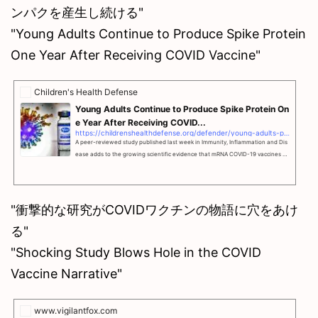
ンパクを産生し続ける"
"Young Adults Continue to Produce Spike Protein
One Year After Receiving COVID Vaccine"
Children's Health Defense
Young Adults Continue to Produce Spike Protein On
e Year After Receiving COVID...
https://childrenshealthdefense.org/defender/young-adults-produce-spike-protein-one-year-after-receiving-covid-vaccine/
A peer-reviewed study published last week in Immunity, Inflammation and Dis
ease adds to the growing scientific evidence that mRNA COVID-19 vaccines ca
n cause the body to continue producing the spike protein much longer than ex
pected, leading to immune system dysregulation.
"衝撃的な研究がCOVIDワクチンの物語に穴をあけ
る"
"Shocking Study Blows Hole in the COVID
Vaccine Narrative"
www.vigilantfox.com