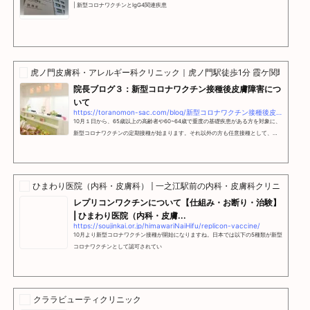
| 新型コロナワクチンとIgG4関連疾患
虎ノ門皮膚科・アレルギー科クリニック｜虎ノ門駅徒歩1分 霞ケ関駅・新
院長ブログ３：新型コロナワクチン接種後皮膚障害につ
いて
https://toranomon-sac.com/blog/新型コロナワクチン接種後皮膚障害について/
10月１日から、65歳以上の高齢者や60~64歳で重度の基礎疾患がある方を対象に、
新型コロナワクチンの定期接種が始まります。それ以外の方も任意接種として、費
用を全額負担すれば接種を受けることができます。今回接種可能なワクチンは以下
の5種類で
ひまわり医院（内科・皮膚科） | 一之江駅前の内科・皮膚科クリニック
レプリコンワクチンについて【仕組み・お断り・治験】
| ひまわり医院（内科・皮膚...
https://soujinkai.or.jp/himawariNaiHifu/replicon-vaccine/
10月より新型コロナワクチン接種が開始になりますね。日本では以下の5種類が新型
コロナワクチンとして認可されてい
クララビューティクリニック