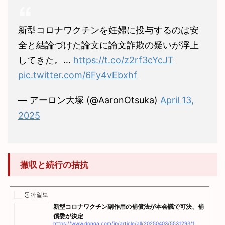
新型コロナワクチンを妊婦に投与するのは安
全と結論づけた論文に論文詐欺の疑いが浮上
してきた。…
https://t.co/z2rf3cYcJT
pic.twitter.com/6Fy4vEbxhf
— アーロン大塚 (@AaronOtsuka)
April 13,
2025
撤収と続行の拮抗
동아일보
新型コロナワクチン副作用の補償法が本会議で可決、補
償委が決定
https://www.donga.com/jp/article/all/20250403/5531293/1